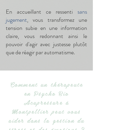
En accueillant ce ressenti
sans
jugement
, vous transformez une
tension subie en une information
claire, vous redonnant ainsi le
pouvoir d'agir avec justesse plutôt
que de réagir par automatisme.
Comment un thérapeute
en Psycho Bio
Acupressure à
Montpellier peut vous
aider dans la gestion du
stress et des émotions ?