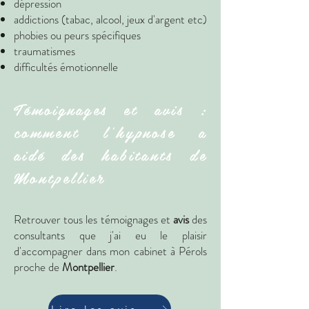
dépression
addictions (tabac, alcool, jeux d'argent etc)
phobies ou peurs spécifiques
traumatismes
difficultés émotionnelle
Témoignages et avis :
comment l'hypnose a
aidé des habitants de
Montpellier
Retrouver tous les témoignages et
avis
des
consultants que j'ai eu le plaisir
d'accompagner dans mon cabinet à Pérols
proche de
Montpellier
.