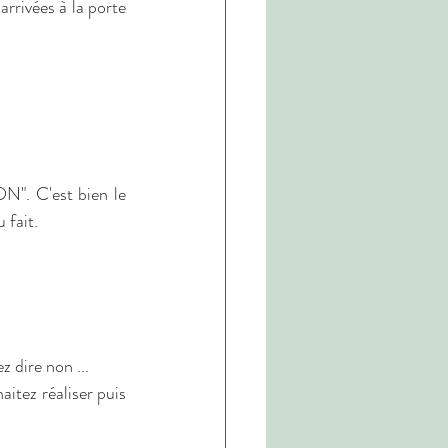
rivées à la porte 
N". C'est bien le 
 fait.
 dire non ...
itez réaliser puis 