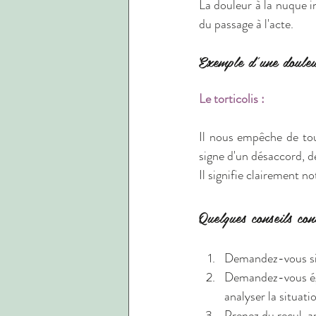
La douleur à la nuque i
du passage à l'acte.
Exemple d'une douleu
Le torticolis :
Il nous empêche de tour
signe d'un désaccord, de
Il signifie clairement n
Quelques conseils con
Demandez-vous si v
Demandez-vous égal
analyser la situati
Prenez du recul, a