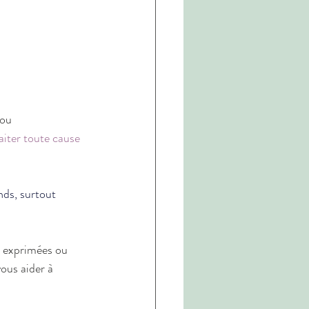
 ou 
aiter toute cause 
nds, surtout 
n exprimées ou 
ous aider à 