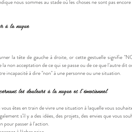
ndique nous sommes au stade où les choses ne sont pas encore ar
r à la nuque
ner la tête de gauche à droite, or cette gestuelle signifie "NO
 la non acceptation de ce qui se passe ou de ce que l'autre dit ou
otre incapacité à dire "non" à une personne ou une situation.
cernant les douleurs à la nuque et l'émotionnel
ous êtes en train de vivre une situation à laquelle vous souhaitez
ement s’il y a des idées, des projets, des envies que vous souha
on pour passer à l'action.
pprenez à lâcher prise.