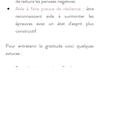
de réduire les pensées négatives.
Aide à faire preuve de résilience
 : être 
reconnaissant aide à surmonter les 
épreuves avec un état d'esprit plus 
constructif.
Pour entretenir la gratitude voici quelques 
astuces :
Tous les jours, citer 3 choses pour 
lesquelles vous êtes reconnaissant(e)
Exprimer votre gratitude en disant 
"merci" pour les attentions qu'on vous 
porte
Faire des gestes de gratitude, offrir votre 
aide ou un cadeau
Remémorer des moments positifs, 
repenser aux personnes ou aux 
évènements qui vous ont apportés du 